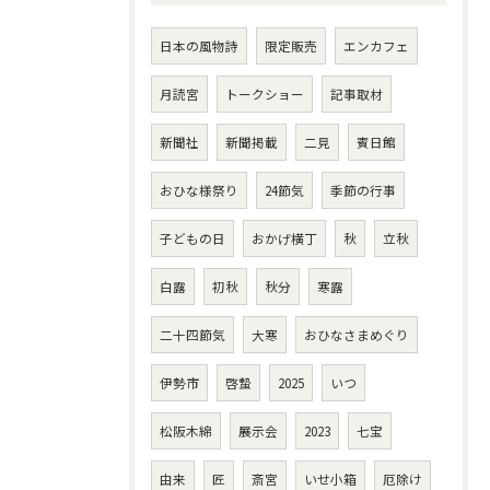
日本の風物詩
限定販売
エンカフェ
月読宮
トークショー
記事取材
新聞社
新聞掲載
二見
賓日館
おひな様祭り
24節気
季節の行事
子どもの日
おかげ横丁
秋
立秋
白露
初秋
秋分
寒露
二十四節気
大寒
おひなさまめぐり
伊勢市
啓蟄
2025
いつ
松阪木綿
展示会
2023
七宝
由来
匠
斎宮
いせ小箱
厄除け