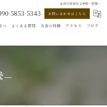
生命が目覚める季節—啓蟄—
090-5853-5343
お問い合わせはこちら
さつ
よくある質問
当店の特徴
アクセス
ブログ
オンライン
購入
七宝まり
蟄—
吊るし飾り
パワーストーン