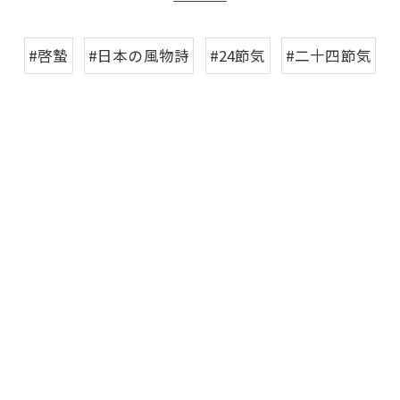
#啓蟄
#日本の風物詩
#24節気
#二十四節気