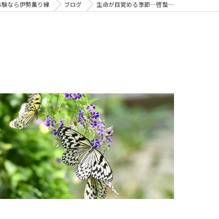
体験なら伊勢薫り縁
ブログ
生命が目覚める季節—啓蟄—