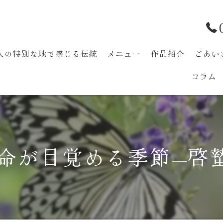
人の特別な地で感じる伝統
メニュー
作品紹介
ごあい
コラム
七宝まり手作り体験
命が目覚める季節—啓