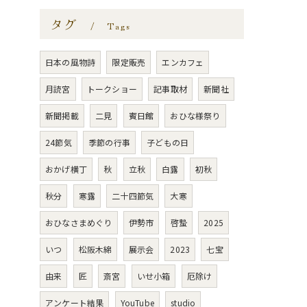
タグ
Tags
日本の風物詩
限定販売
エンカフェ
月読宮
トークショー
記事取材
新聞社
新聞掲載
二見
賓日館
おひな様祭り
24節気
季節の行事
子どもの日
おかげ横丁
秋
立秋
白露
初秋
秋分
寒露
二十四節気
大寒
おひなさまめぐり
伊勢市
啓蟄
2025
いつ
松阪木綿
展示会
2023
七宝
由来
匠
斎宮
いせ小箱
厄除け
アンケート結果
YouTube
studio