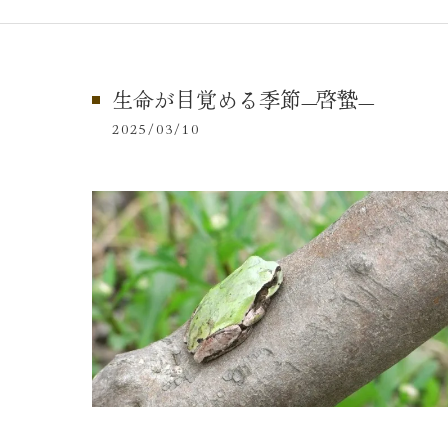
生命が目覚める季節—啓蟄—
2025/03/10