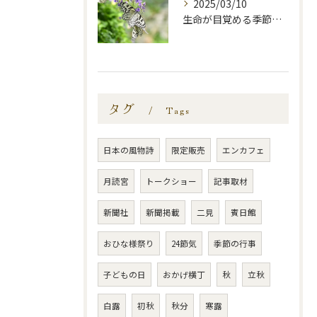
2025/03/10
生命が目覚める季節—啓蟄—
タグ
Tags
日本の風物詩
限定販売
エンカフェ
月読宮
トークショー
記事取材
新聞社
新聞掲載
二見
賓日館
おひな様祭り
24節気
季節の行事
子どもの日
おかげ横丁
秋
立秋
白露
初秋
秋分
寒露