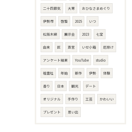
二十四節気
大寒
おひなさまめぐり
伊勢市
啓蟄
2025
いつ
松阪木綿
展示会
2023
七宝
由来
匠
斎宮
いせ小箱
厄除け
アンケート結果
YouTube
studio
祖霊社
年始
新作
伊勢
体験
香り
日本
観光
デート
オリジナル
手作り
工芸
かわいい
プレゼント
思い出