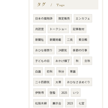
タグ
Tags
日本の風物詩
限定販売
エンカフェ
月読宮
トークショー
記事取材
新聞社
新聞掲載
二見
賓日館
おひな様祭り
24節気
季節の行事
子どもの日
おかげ横丁
秋
立秋
白露
初秋
秋分
寒露
二十四節気
大寒
おひなさまめぐり
伊勢市
啓蟄
2025
いつ
松阪木綿
展示会
2023
七宝