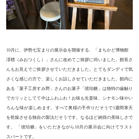
10
月に、伊勢七宝まりの展示会を開催する、「まちかど博物館
澪標（みおつくし）」さんに改めてご挨拶に伺いました。館長さ
んもお見えでご挨拶させていただきました。とてもダンディで気
さくな感じの方で、楽しくお話しさせていただきました。
館内に
ある「菓子工房すみ野」さんのお菓子「琥珀糖」は独特の歯触り
でカリッとしてて中はふわふわ！お味も生姜味、シナモン味やい
ろんな味が楽しめます。すべて奥様の手作りだそうで
1
週間寒天
を乾燥させる独自の製法だそうです。なるほど納得の美味しさで
す。
「琥珀糖」をいただきながら
10
月の展示会に向けてラスト
スパートです。