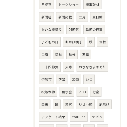
月読宮
トークショー
記事取材
新聞社
新聞掲載
二見
賓日館
おひな様祭り
24節気
季節の行事
子どもの日
おかげ横丁
秋
立秋
白露
初秋
秋分
寒露
二十四節気
大寒
おひなさまめぐり
伊勢市
啓蟄
2025
いつ
松阪木綿
展示会
2023
七宝
由来
匠
斎宮
いせ小箱
厄除け
アンケート結果
YouTube
studio