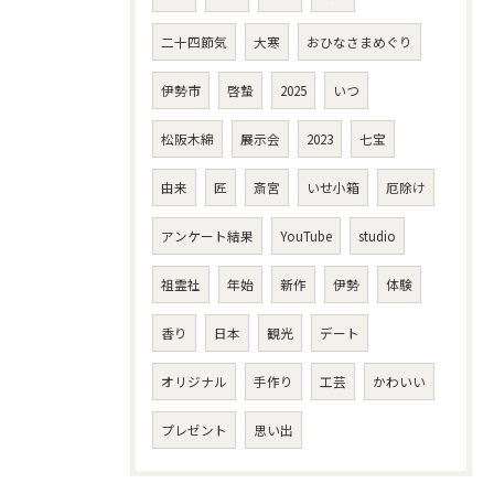
二十四節気
大寒
おひなさまめぐり
伊勢市
啓蟄
2025
いつ
松阪木綿
展示会
2023
七宝
由来
匠
斎宮
いせ小箱
厄除け
アンケート結果
YouTube
studio
祖霊社
年始
新作
伊勢
体験
香り
日本
観光
デート
オリジナル
手作り
工芸
かわいい
プレゼント
思い出