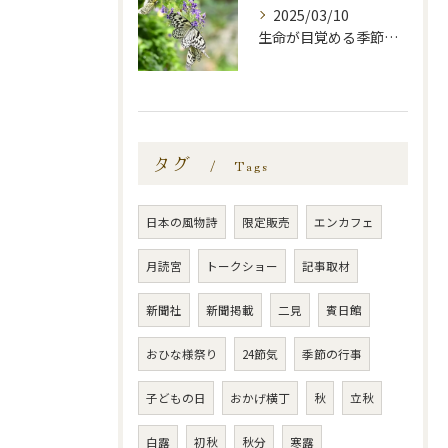
2025/03/10
生命が目覚める季節—啓蟄—
タグ
Tags
日本の風物詩
限定販売
エンカフェ
月読宮
トークショー
記事取材
新聞社
新聞掲載
二見
賓日館
おひな様祭り
24節気
季節の行事
子どもの日
おかげ横丁
秋
立秋
白露
初秋
秋分
寒露