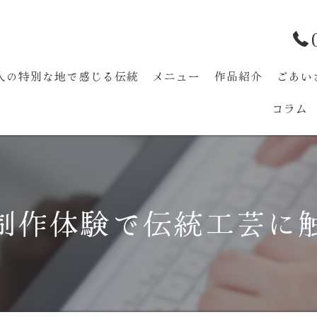
人の特別な地で感じる伝統
メニュー
作品紹介
ごあい
コラム
七宝まり手作り体験
制作体験で伝統工芸に