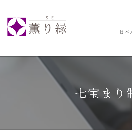
日本
七宝まり