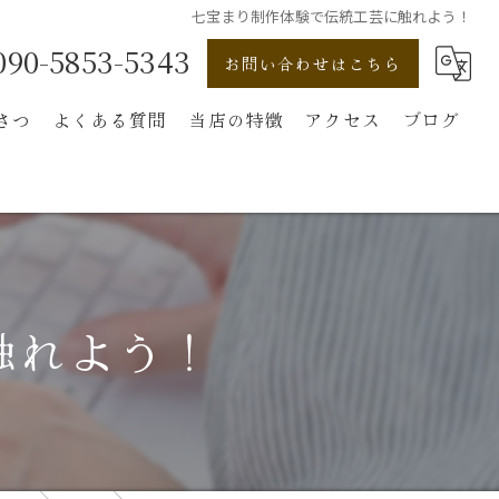
七宝まり制作体験で伝統工芸に触れよう！
090-5853-5343
お問い合わせはこちら
さつ
よくある質問
当店の特徴
アクセス
ブログ
オンライン
購入
七宝まり
触れよう！
吊るし飾り
パワーストーン