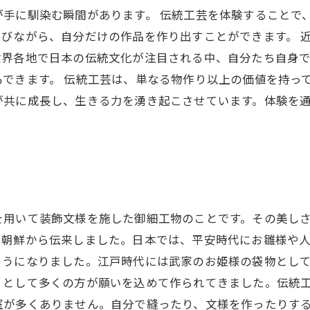
が手に馴染む瞬間があります。 伝統工芸を体験することで
びながら、自分だけの作品を作り出すことができます。 
世界各地で日本の伝統文化が注目される中、自分たち自身
できます。 伝統工芸は、単なる物作り以上の価値を持っ
が共に成長し、生きる力を湧き起こさせています。体験を
を用いて装飾文様を施した御細工物のことです。その美し
や朝鮮から伝来しました。日本では、平安時代にお雛様や
ようになりました。江戸時代には武家のお姫様の袋物とし
りとして多くの方が願いを込めて作られてきました。伝統
室が多くありません。自分で縫ったり、文様を作ったりす