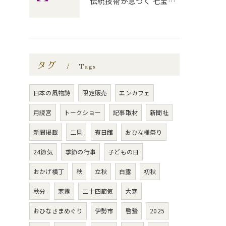
伝統技術が息づく 七宝の言葉の由来と日本文化
タグ
Tags
日本の風物詩
限定販売
エンカフェ
月読宮
トークショー
記事取材
新聞社
新聞掲載
二見
賓日館
おひな様祭り
24節気
季節の行事
子どもの日
おかげ横丁
秋
立秋
白露
初秋
秋分
寒露
二十四節気
大寒
おひなさまめぐり
伊勢市
啓蟄
2025