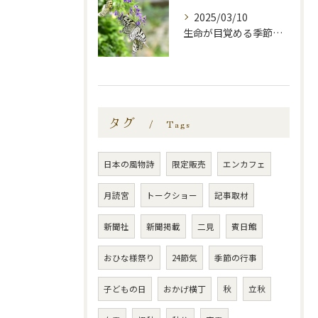
2025/03/10
生命が目覚める季節—啓蟄—
タグ
Tags
日本の風物詩
限定販売
エンカフェ
月読宮
トークショー
記事取材
新聞社
新聞掲載
二見
賓日館
おひな様祭り
24節気
季節の行事
子どもの日
おかげ横丁
秋
立秋