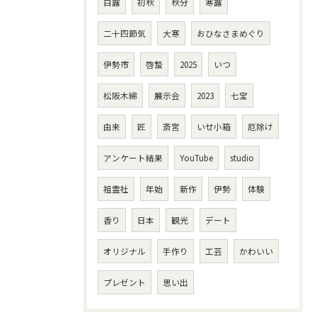
白露
初秋
秋分
寒露
二十四節気
大寒
おひなさまめぐり
伊勢市
啓蟄
2025
いつ
松阪木綿
展示会
2023
七宝
由来
匠
斎宮
いせ小箱
厄除け
アンケート結果
YouTube
studio
祖霊社
年始
新作
伊勢
体験
香り
日本
観光
デート
オリジナル
手作り
工芸
かわいい
プレゼント
思い出