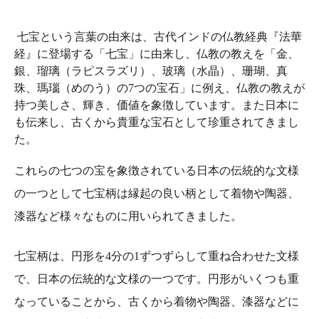
七宝という言葉の由来は、古代インドの仏教経典『法華
経』に登場する「七宝」に由来し、仏教の教えを「金、
銀、瑠璃（ラピスラズリ）、玻璃（水晶）、珊瑚、真
珠、瑪瑙（めのう）の7つの宝石」に例え、仏教の教えが
持つ美しさ、輝き、価値を象徴しています。また日本に
も伝来し、古くから貴重な宝石として珍重されてきまし
た。
これらの七つの宝を象徴されている日本の伝統的な文様
の一つとして
七宝柄は
縁起の良い柄として着物や陶器、
漆器など様々なものに用いられてきました。
七宝柄は、円形を4分の1ずつずらして重ね合わせた文様
で、日本の伝統的な文様の一つです。円形がいくつも重
なっていることから、古くから着物や陶器、漆器などに